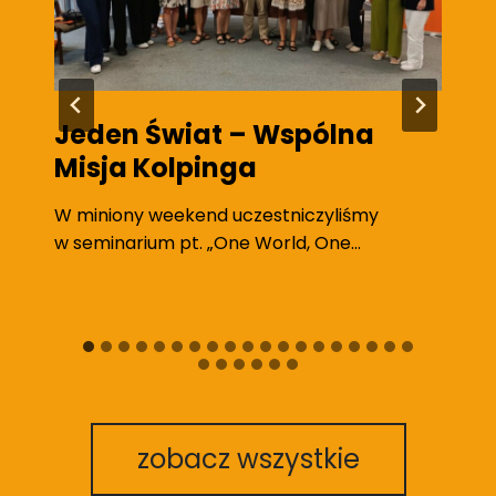
Jeden Świat – Wspólna
Z
Misja Kolpinga
m
za
z
W miniony weekend uczestniczyliśmy
w seminarium pt. „One World, One…
W 
Ko
„Z
zobacz wszystkie