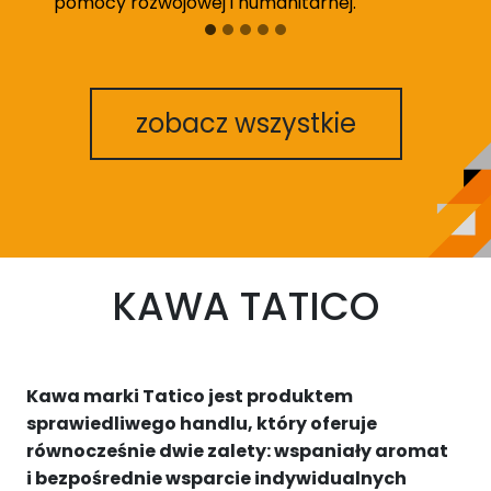
pomocy rozwojowej i humanitarnej.
dz
zobacz wszystkie
KAWA TATICO
Kawa marki Tatico jest produktem
sprawiedliwego handlu, który oferuje
równocześnie dwie zalety: wspaniały aromat
i bezpośrednie wsparcie indywidualnych