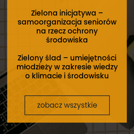
Zielona inicjatywa –
samoorganizacja seniorów
na rzecz ochrony
środowiska
Zielony ślad – umiejętności
młodzieży w zakresie wiedzy
o klimacie i środowisku
zobacz wszystkie