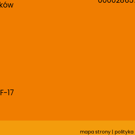
00002865
aków
F-17
mapa strony
|
polityka