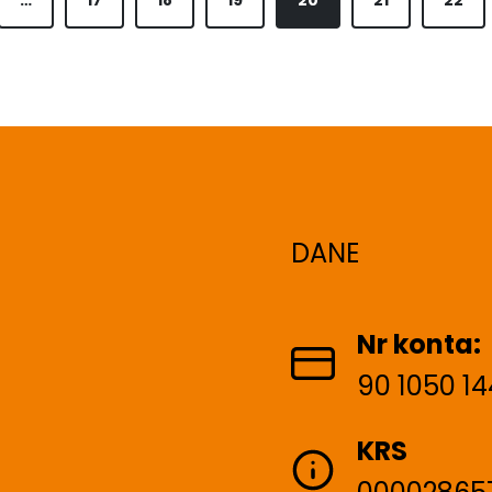
…
17
18
19
20
21
22
DANE
Nr konta:
90 1050 1
KRS