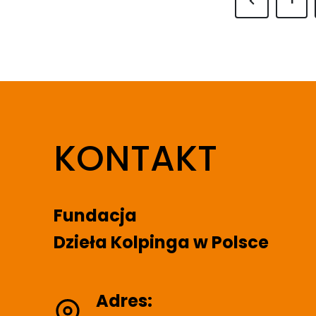
S
1
r
t
e
v
i
r
o
u
KONTAKT
o
s
P
a
n
Fundacja
g
Dzieła Kolpinga w Polsce
e
i
Adres: