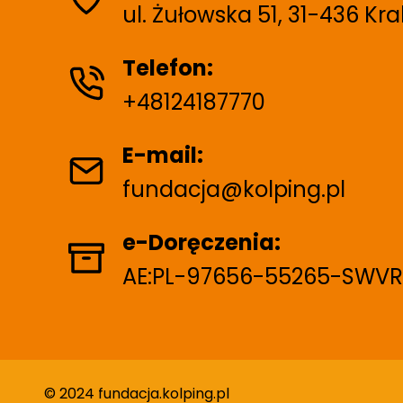
c
ul. Żułowska 51, 31-436 Kr
o
Telefon:
+48124187770
w
E-mail:
fundacja@kolping.pl
a
e-Doręczenia:
n
AE:PL-97656-55265-SWVR
i
© 2024 fundacja.kolping.pl