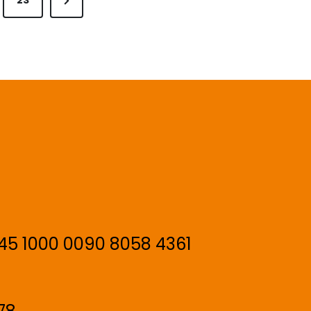
23
e
x
t
P
a
g
e
445 1000 0090 8058 4361