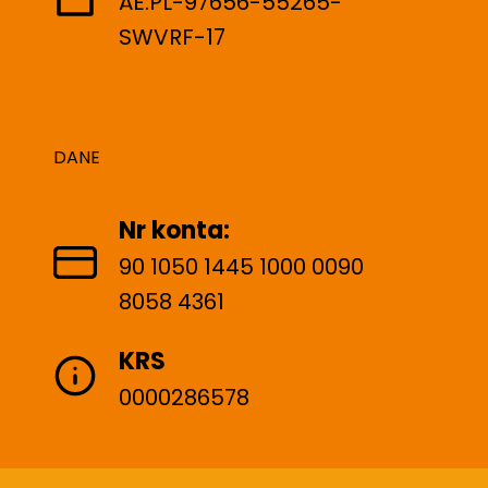
AE:PL-97656-55265-
SWVRF-17
DANE
Nr konta:
90 1050 1445 1000 0090
8058 4361
KRS
0000286578