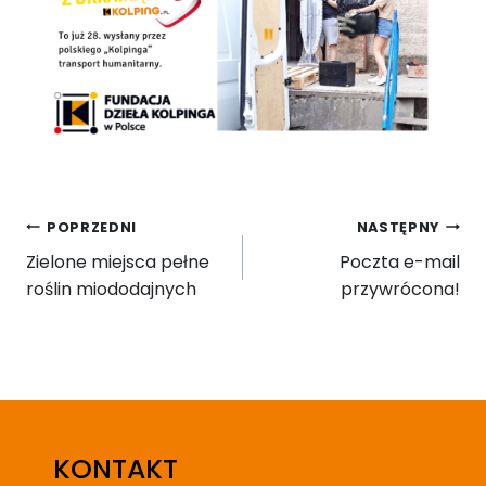
Nawigacja
POPRZEDNI
NASTĘPNY
wpisu
Zielone miejsca pełne
Poczta e-mail
roślin miododajnych
przywrócona!
KONTAKT